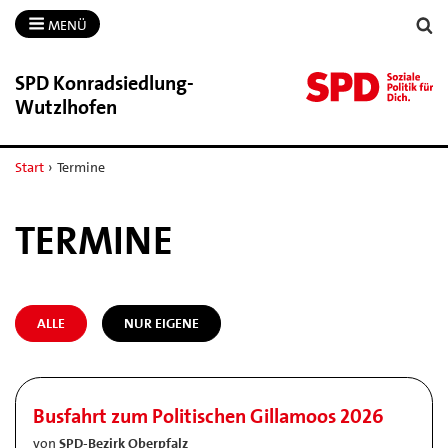
MENÜ
SPD Konradsiedlung-​
Wutzlhofen
Start
›
Termine
TERMINE
ALLE
NUR EIGENE
Busfahrt zum Politischen Gillamoos 2026
von
SPD-Bezirk Oberpfalz